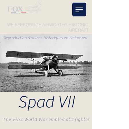
WE REPRODUCE AIRWORTHY HISTORIC
AIRCR
AFT
Reproduction d'avions historiques en état de vol
Spad VII
The First
World War emblematic fighter