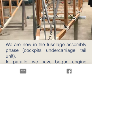
We are now in the fuselage assembly
phase (cockpits, undercarriage, tail
unit).
In parallel we have begun engine
manufacture; the two first engine will
be
bench testing in 2026.
Our SPAD VII equipped with its brand-
new engine is expected to fly at the
end of 2027.
Nous sommes en phase d’assemblage
du fuselage (carlingues, train,
empennage).
Parallèlement nous avons lancé la
fabrication des moteurs dont les deux