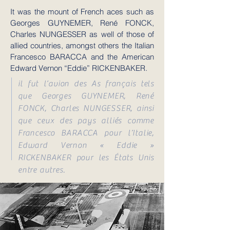
It was the mount of French aces such as
Georges GUYNEMER, René FONCK,
Charles NUNGESSER as well of those of
allied countries, amongst others the Italian
Francesco BARACCA and the American
Edward Vernon “Eddie” RICKENBAKER.
il fut l’avion des As français tels
que Georges GUYNEMER, René
FONCK, Charles NUNGESSER, ainsi
que ceux des pays alliés comme
Francesco BARACCA pour l’Italie,
Edward Vernon « Eddie »
RICKENBAKER pour les États Unis
entre autres.