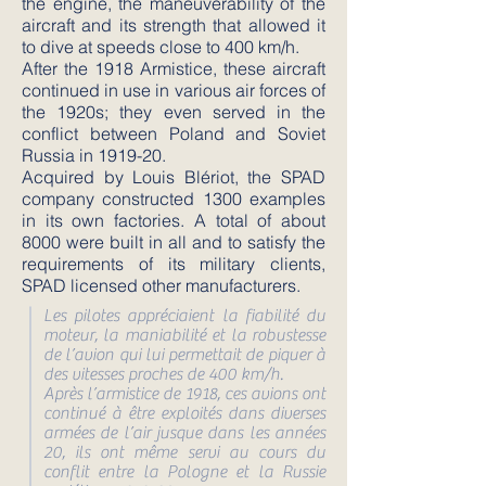
the engine, the maneuverability of the
aircraft and its strength that allowed it
to dive at speeds close to 400 km/h.
After the 1918 Armistice, these aircraft
continued in use in various air forces of
the 1920s; they even served in the
conflict between Poland and Soviet
Russia in 1919-20.
Acquired by Louis Blériot, the SPAD
company constructed 1300 examples
in its own factories. A total of about
8000 were built in all and to satisfy the
requirements of its military clients,
SPAD licensed other manufacturers.
Les pilotes appréciaient la fiabilité du
moteur, la maniabilité et la robustesse
de l’avion qui lui permettait de piquer à
des vitesses proches de 400 km/h.
Après l’armistice de 1918, ces avions ont
continué à être exploités dans diverses
armées de l’air jusque dans les années
20, ils ont même servi au cours du
conflit entre la Pologne et la Russie