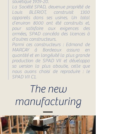
soviétique 1919-20.
La Société SPAD, devenue propriété de
Louis BLERIOT, construisit 1300
appareils dans ses usines. Un total
d’environ 8000 ont été construits et,
pour satisfaire aux exigences des
armées, SPAD concéda des licences à
d’autres constructeurs.
Parmi ces constructeurs : Edmond de
MARCAY à Bordeaux assura en
quantité et en longévité la plus grande
production de SPAD VII et développa
sa version la plus aboutie, celle que
nous avons choisi de reproduire : le
SPAD VII C1.
The new
manufacturing